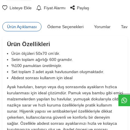
Listeye Ekle
Fiyat Alarmı
Paylaş
Ürün Açıklaması
Ödeme Seçenekleri
Yorumlar
Tavs
Ürün Özellikleri
Ürün ölçüleri 50x70 cm'dir.
Setin toplam ağırlığı 600 gramdır.
%100 pamuktan üretilmiştir.
Set toplam 3 adet ayak havlusundan oluşmaktadır.
W
h
t
s
a
p
p
D
e
s
e
H
a
t
t
Abdest sonrası kullanım için ideal
Ayak havluları, banyo veya duş sonrasında ayakların hızlıca
kurulanması için ideal çözümdür. Pamuk veya bambu gibi emici
malzemelerden yapılan bu havlular, yumuşak dokularıyla cildi
nazikçe sarar ve hızlı kuruma özellikleriyle pratik kullanım
sunar. Hijyenik yapısı ve antibakteriyel özellikleriyle dikkat
çekerken, kullanıcılarına güvenli ve konforlu bir deneyim
sağlar. Özellikle abdest sonrası ayaklarınızı hızla ve kolayca
kurutmanıza yardımcı olur ve ibadet öncesi ve sonrası