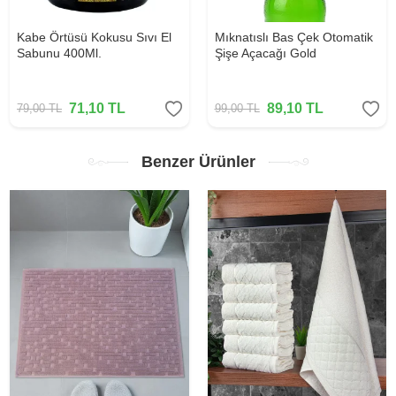
Kabe Örtüsü Kokusu Sıvı El
Mıknatıslı Bas Çek Otomatik
Sabunu 400Ml.
Şişe Açacağı Gold
71,10
TL
89,10
TL
79,00
TL
99,00
TL
Benzer Ürünler