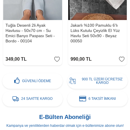
Tuğla Desenli 2li Ayak
Jakarlı %100 Pamuklu 6'lı
Havlusu - 50x70 cm - Su
Lüks Kutulu Çeyizlik El Yüz
Emici Banyo Paspası Seti -
Havlu Seti 50x90 - Beyaz
Bordo - 00104
00050
349,00
TL
990,00
TL
900 TL ÜZERİ ÜCRETSİZ
GÜVENLİ ÖDEME
KARGO
24 SAATTE KARGO
6 TAKSİT İMKANI
E-Bülten Aboneliği
Kampanya ve yeniliklerden haberdar olmak için e-bültenimize abone olun!