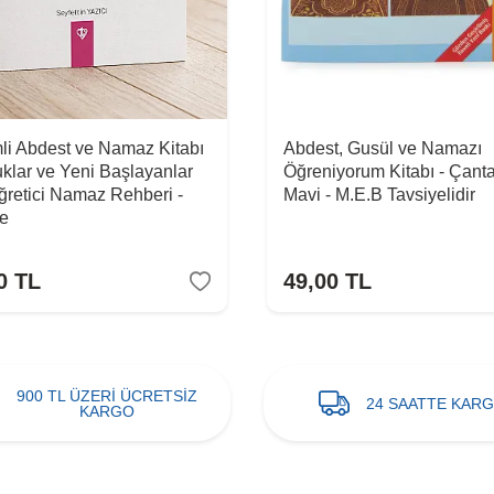
li Abdest ve Namaz Kitabı
Abdest, Gusül ve Namazı
uklar ve Yeni Başlayanlar
Öğreniyorum Kitabı - Çanta
Öğretici Namaz Rehberi -
Mavi - M.E.B Tavsiyelidir
e
0
TL
49,00
TL
900 TL ÜZERİ ÜCRETSİZ
24 SAATTE KAR
KARGO