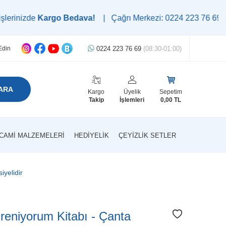
Kargo Bedava!
| Çağrı Merkezi: 0224 223 76 69 | WhatsApp D
0224 223 76 69
(08:30-01:00)
Edin
ARA
Kargo
Üyelik
Sepetim
Takip
İşlemleri
0,00
TL
CAMI MALZEMELERI
HEDIYELIK
ÇEYIZLIK SETLER
yelidir
eniyorum Kitabı - Çanta