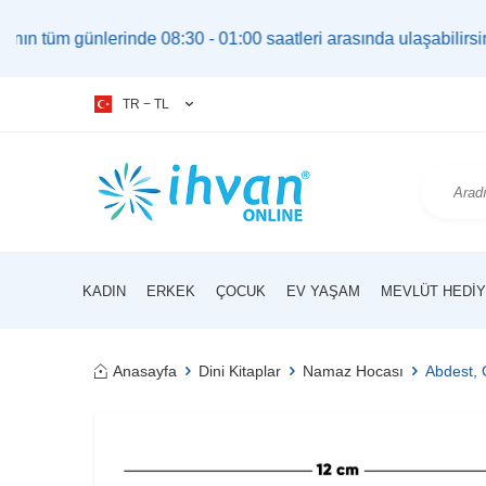
erinde 08:30 - 01:00 saatleri arasında ulaşabilirsiniz. |
bilg
TR − TL
KADIN
ERKEK
ÇOCUK
EV YAŞAM
MEVLÜT HEDIY
Anasayfa
Dini Kitaplar
Namaz Hocası
Abdest, 