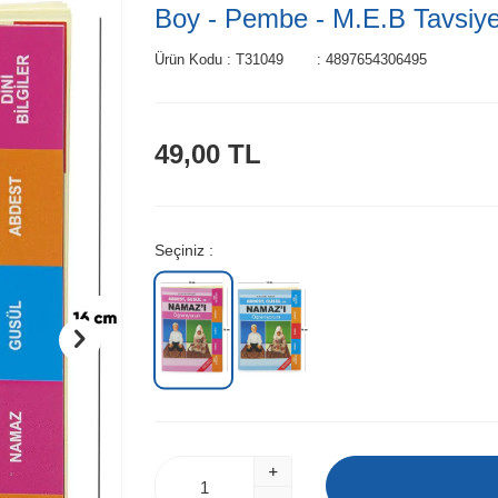
Boy - Pembe - M.E.B Tavsiyel
Ürün Kodu :
T31049
:
4897654306495
49,00
TL
Seçiniz :