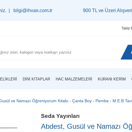
i@ihvan.com.tr
900 TL ve Üzeri Alışverişlerinizde
Takip 
ELIKLERI
DINI KITAPLAR
HAC MALZEMELERI
KURANI KERIM
Gusül ve Namazı Öğreniyorum Kitabı - Çanta Boy - Pembe - M.E.B Tavsi
Seda Yayınları
Abdest, Gusül ve Namazı Öğr