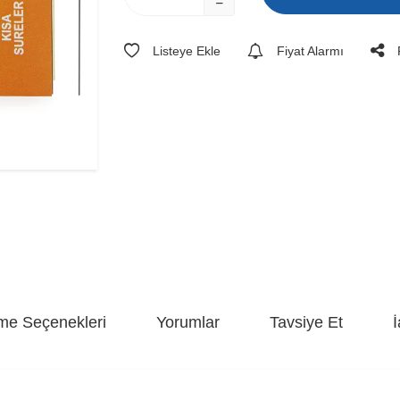
Listeye Ekle
Fiyat Alarmı
e Seçenekleri
Yorumlar
Tavsiye Et
İ