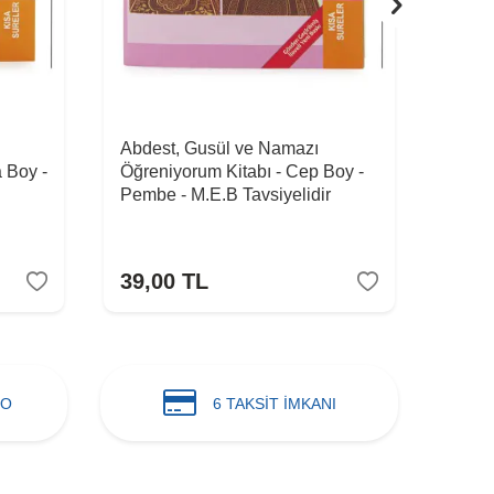
Abdest, Gusül ve Namazı
Abde
 Boy -
Öğreniyorum Kitabı - Cep Boy -
Öğren
Pembe - M.E.B Tavsiyelidir
Mavi 
39,00
TL
39,
GO
6 TAKSİT İMKANI