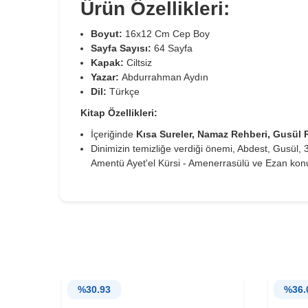
Ürün Özellikleri:
Boyut:
16x12 Cm Cep Boy
Sayfa Sayısı:
64 Sayfa
Kapak:
Ciltsiz
Yazar:
Abdurrahman Aydın
Dil:
Türkçe
Kitap Özellikleri:
İçeriğinde
Kısa Sureler, Namaz Rehberi, Gusül R
Dinimizin temizliğe verdiği önemi, Abdest, Gusül
Amentü Ayet'el Kürsi - Amenerrasülü ve Ezan konu
%
30.93
%
36.