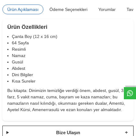
Ürün Açıklaması
Ödeme Seçenekleri
Yorumlar
Tavs
Ürün Özellikleri
Çanta Boy (12 x 16 cm)
64 Sayfa
Resimli
Namaz
Gusül
W
h
t
s
a
p
p
D
e
s
e
H
a
t
t
Abdest
Dini Bilgiler
Kısa Sureler
Bu kitapta: Dinimizin temizliğe verdiği önem, abdest, gusül, 32
farz, 5 vakit namaz, cuma, bayram ve kaza namazları; bu
namazların nasıl kılındığı, okunması gereken dualar, Amentü,
Ayetel Kürsi, Amenerrasulü ve ezan konuları yer almaktadır.
Bize Ulaşın