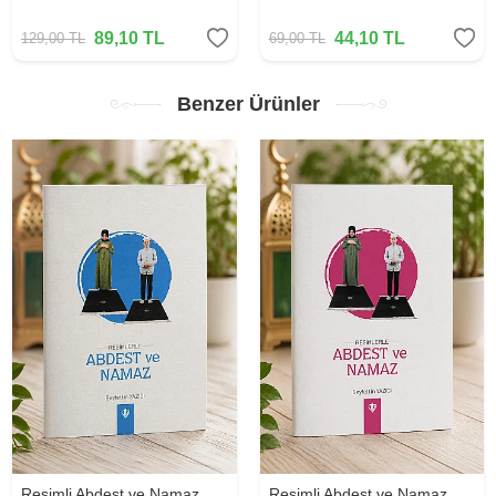
89,10
TL
44,10
TL
129,00
TL
69,00
TL
Benzer Ürünler
Resimli Abdest ve Namaz
Resimli Abdest ve Namaz