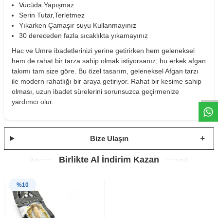
Vucüda Yapışmaz
Serin Tutar,Terletmez
Yıkarken Çamaşır suyu Kullanmayınız
30 dereceden fazla sıcaklıkta yıkamayınız
Hac ve Umre ibadetlerinizi yerine getirirken hem geleneksel
hem de rahat bir tarza sahip olmak istiyorsanız, bu erkek afgan
W
h
t
s
a
p
p
D
e
s
e
H
a
t
t
takımı tam size göre. Bu özel tasarım, geleneksel Afgan tarzı
ile modern rahatlığı bir araya getiriyor. Rahat bir kesime sahip
olması, uzun ibadet sürelerini sorunsuzca geçirmenize
yardımcı olur.
Bize Ulaşın
Birlikte Al İndirim Kazan
%
10