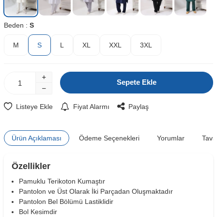
Beden :
S
M
S
L
XL
XXL
3XL
Sepete Ekle
Listeye Ekle
Fiyat Alarmı
Paylaş
Ürün Açıklaması
Ödeme Seçenekleri
Yorumlar
Tavs
Özellikler
Pamuklu Terikoton Kumaştır
Pantolon ve Üst Olarak İki Parçadan Oluşmaktadır
Pantolon Bel Bölümü Lastiklidir
Bol Kesimdir