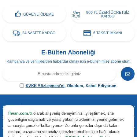
900 TL ÜZERİ ÜCRETSİZ
GÜVENLİ ÖDEME
KARGO
24 SAATTE KARGO
6 TAKSİT İMKANI
E-Bülten Aboneliği
Kampanya ve yeniliklerden haberdar olmak için e-bültenimize abone olun!
KVKK Sözleşmesi'ni
, Okudum, Kabul Ediyorum.
Adres & İletişim
İhvan.com.tr
olarak alışveriş deneyiminizi iyileştirmek, site
Kategoriler
güvenliğini sağlamak ve yasal yükümlülüklerimizi yerine getirmek
amacıyla çerezler kullanıyoruz. Zorunlu çerezler dışında kalan
Önemli Bilgiler
reklam, pazarlama ve analiz çerezleri tercihlerinize bağlı olarak