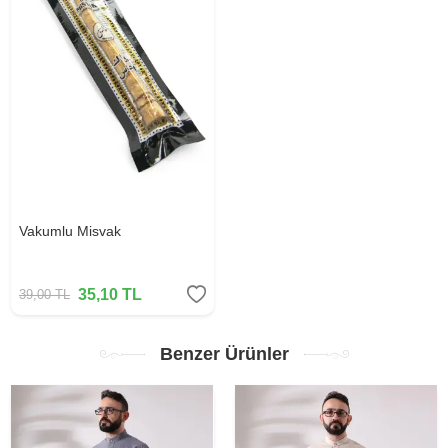
Vakumlu Misvak
35,10
TL
39,00
TL
Benzer Ürünler