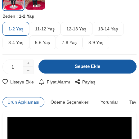
Beden :
1-2 Yaş
1-2 Yaş
11-12 Yaş
12-13 Yaş
13-14 Yaş
3-4 Yaş
5-6 Yaş
7-8 Yaş
8-9 Yaş
Sepete Ekle
Listeye Ekle
Fiyat Alarmı
Paylaş
Ürün Açıklaması
Ödeme Seçenekleri
Yorumlar
Tavs