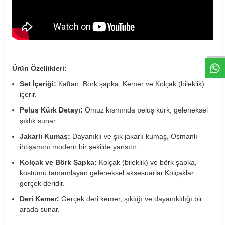
W
h
t
s
a
p
p
D
e
s
e
H
a
t
t
Ürün Özellikleri:
Set İçeriği:
Kaftan, Börk şapka, Kemer ve Kolçak (bileklik)
içerir.
Peluş Kürk Detayı:
Omuz kısmında peluş kürk, geleneksel
şıklık sunar.
Jakarlı Kumaş:
Dayanıklı ve şık jakarlı kumaş, Osmanlı
ihtişamını modern bir şekilde yansıtır.
Kolçak ve Börk Şapka:
Kolçak (bileklik) ve börk şapka,
kostümü tamamlayan geleneksel aksesuarlar.Kolçaklar
gerçek deridir.
Deri Kemer:
Gerçek deri kemer, şıklığı ve dayanıklılığı bir
arada sunar.