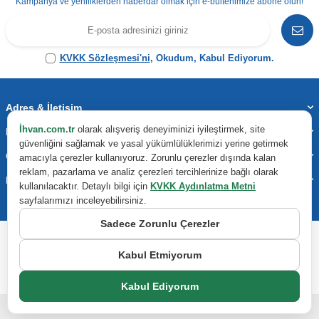
Kampanya ve yeniliklerden haberdar olmak için e-bültenimize abone olun!
KVKK Sözleşmesi'ni
, Okudum, Kabul Ediyorum.
Adres & İletişim
İhvan.com.tr
olarak alışveriş deneyiminizi iyileştirmek, site
Kategoriler
güvenliğini sağlamak ve yasal yükümlülüklerimizi yerine getirmek
Önemli Bilgiler
amacıyla çerezler kullanıyoruz. Zorunlu çerezler dışında kalan
reklam, pazarlama ve analiz çerezleri tercihlerinize bağlı olarak
Hızlı Erişim
kullanılacaktır. Detaylı bilgi için
KVKK Aydınlatma Metni
sayfalarımızı inceleyebilirsiniz.
Sadece Zorunlu Çerezler
Kabul Etmiyorum
Kabul Ediyorum
T
-Soft
E-Ticaret
Sistemleriyle Hazırlanmıştır.