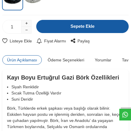
Sepete Ekle
Listeye Ekle
Fiyat Alarmı
Paylaş
Ürün Açıklaması
Ödeme Seçenekleri
Yorumlar
Tavs
Kayı Boyu Ertuğrul Gazi Börk Özellikleri
Siyah Renklidir
W
h
t
s
a
p
p
D
e
s
e
H
a
t
t
Sıcak Tutma Özelliği Vardır
Suni Deridir
Börk, Türklerde erkek şapkası veya başlığı olarak bilinir.
Eskiden hayvan postu ve işlenmiş deriden, sonraları ise, keçe
ve çuhadan yapılmıştr. Börk, İran ve Anadolu' da yaşayan
Türkmen boylarında, Selçuklu ve Osmanlı ordularında