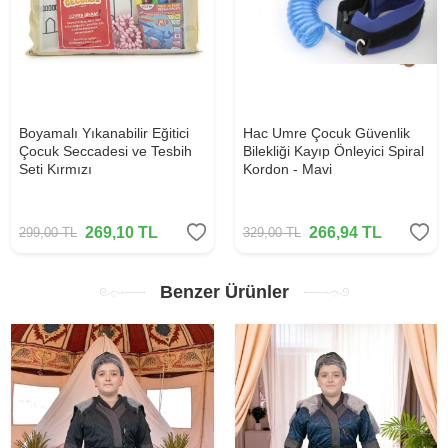
Boyamalı Yıkanabilir Eğitici
Hac Umre Çocuk Güvenlik
Çocuk Seccadesi ve Tesbih
Bilekliği Kayıp Önleyici Spiral
Seti Kırmızı
Kordon - Mavi
269,10
TL
266,94
TL
299,00
TL
329,00
TL
Benzer Ürünler