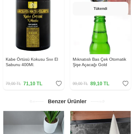
Tükendi
Kabe Örtüsü Kokusu Sıvı El
Mıknatıslı Bas Çek Otomatik
Sabunu 400Ml.
Şişe Açacağı Gold
71,10
TL
89,10
TL
79,00
TL
99,00
TL
Benzer Ürünler