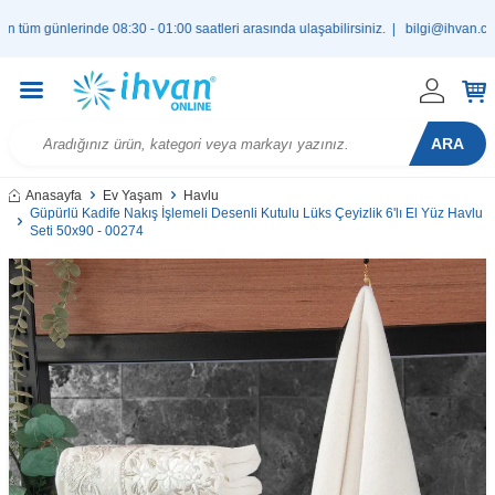
günlerinde 08:30 - 01:00 saatleri arasında ulaşabilirsiniz. |
bilgi@ihvan.com.tr
ARA
Anasayfa
Ev Yaşam
Havlu
Güpürlü Kadife Nakış İşlemeli Desenli Kutulu Lüks Çeyizlik 6'lı El Yüz Havlu
Seti 50x90 - 00274