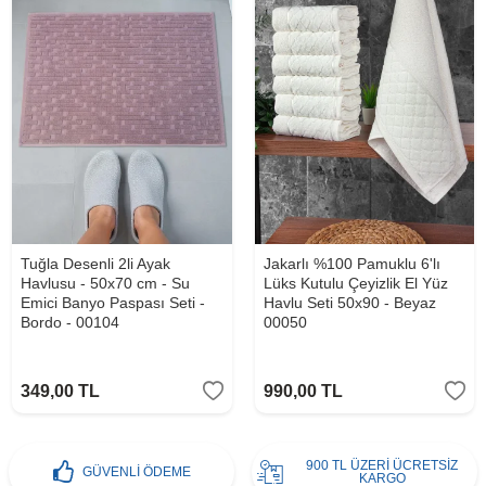
Tuğla Desenli 2li Ayak
Jakarlı %100 Pamuklu 6'lı
Havlusu - 50x70 cm - Su
Lüks Kutulu Çeyizlik El Yüz
Emici Banyo Paspası Seti -
Havlu Seti 50x90 - Beyaz
Bordo - 00104
00050
349,00
TL
990,00
TL
900 TL ÜZERİ ÜCRETSİZ
GÜVENLİ ÖDEME
KARGO