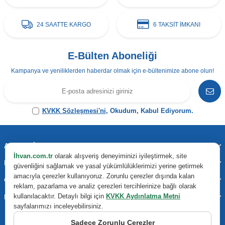
24 SAATTE KARGO
6 TAKSİT İMKANI
E-Bülten Aboneliği
Kampanya ve yeniliklerden haberdar olmak için e-bültenimize abone olun!
KVKK Sözleşmesi'ni
, Okudum, Kabul Ediyorum.
Adres & İletişim
İhvan.com.tr
olarak alışveriş deneyiminizi iyileştirmek, site
Kategoriler
güvenliğini sağlamak ve yasal yükümlülüklerimizi yerine getirmek
amacıyla çerezler kullanıyoruz. Zorunlu çerezler dışında kalan
Önemli Bilgiler
reklam, pazarlama ve analiz çerezleri tercihlerinize bağlı olarak
kullanılacaktır. Detaylı bilgi için
KVKK Aydınlatma Metni
Hızlı Erişim
sayfalarımızı inceleyebilirsiniz.
Sadece Zorunlu Çerezler