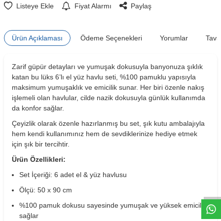
Listeye Ekle
Fiyat Alarmı
Paylaş
Ürün Açıklaması
Ödeme Seçenekleri
Yorumlar
Tavs
Zarif güpür detayları ve yumuşak dokusuyla banyonuza şıklık
katan bu lüks 6’lı el yüz havlu seti, %100 pamuklu yapısıyla
maksimum yumuşaklık ve emicilik sunar. Her biri özenle nakış
işlemeli olan havlular, cilde nazik dokusuyla günlük kullanımda
da konfor sağlar.
Çeyizlik olarak özenle hazırlanmış bu set, şık kutu ambalajıyla
hem kendi kullanımınız hem de sevdiklerinize hediye etmek
için şık bir tercihtir.
Ürün Özellikleri:
W
h
t
s
a
p
p
D
e
s
e
H
a
t
t
Set İçeriği: 6 adet el & yüz havlusu
Ölçü: 50 x 90 cm
%100 pamuk dokusu sayesinde yumuşak ve yüksek emicilik
sağlar