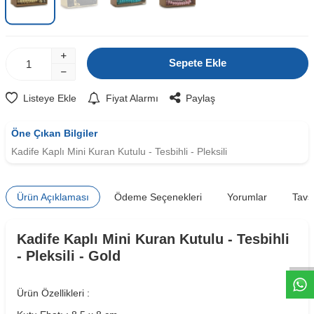
Sepete Ekle
Listeye Ekle
Fiyat Alarmı
Paylaş
Öne Çıkan Bilgiler
Kadife Kaplı Mini Kuran Kutulu - Tesbihli - Pleksili
Ürün Açıklaması
Ödeme Seçenekleri
Yorumlar
Tavs
W
h
t
s
a
p
p
D
e
s
e
H
a
t
t
Kadife Kaplı Mini Kuran Kutulu - Tesbihli
- Pleksili - Gold
Ürün Özellikleri :