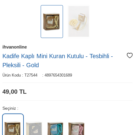
ihvanonline
Kadife Kaplı Mini Kuran Kutulu - Tesbihli -
Pleksili - Gold
Ürün Kodu :
T27544
:
4897654301689
49,00
TL
Seçiniz :