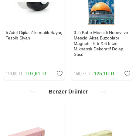
5 Adet Dijital Zikirmatik Sayaç
3 lü Kabe Mescidi Nebevi ve
Tesbih Siyah
Mescidi Aksa Buzdolabı
Magneti - 6.5 X 6.5 cm
Mıknatıslı Dekoratif Dolap
Süsü
107,91
TL
125,10
TL
119,90
TL
159,00
TL
Benzer Ürünler