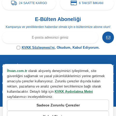
24 SAATTE KARGO
6 TAKSİT İMKANI
E-Bülten Aboneliği
Kampanya ve yeniliklerden haberdar olmak için e-bültenimize abone olun!
KVKK Sözleşmesi'ni
, Okudum, Kabul Ediyorum.
Adres & İletişim
İhvan.com.tr
olarak alışveriş deneyiminizi iyileştirmek, site
Kategoriler
güvenliğini sağlamak ve yasal yükümlülüklerimizi yerine getirmek
amacıyla çerezler kullanıyoruz. Zorunlu çerezler dışında kalan
Önemli Bilgiler
reklam, pazarlama ve analiz çerezleri tercihlerinize bağlı olarak
kullanılacaktır. Detaylı bilgi için
KVKK Aydınlatma Metni
Hızlı Erişim
sayfalarımızı inceleyebilirsiniz.
Sadece Zorunlu Çerezler