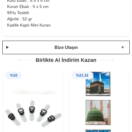
Kutu Ebatı : 8.5 x 8 cm
Kuran Ebatı : 5 x 5 cm
99'lu Tesbih
Ağırlık : 52 gr
Kadife Kaplı Mini Kuran
Bize Ulaşın
Birlikte Al İndirim Kazan
%
10
%
21.32