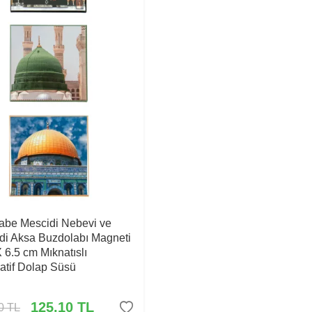
Kabe Mescidi Nebevi ve
di Aksa Buzdolabı Magneti
X 6.5 cm Mıknatıslı
atif Dolap Süsü
125,10
TL
0
TL