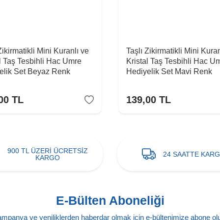
Zikirmatikli Mini Kuranlı ve
Taşlı Zikirmatikli Mini Kura
al Taş Tesbihli Hac Umre
Kristal Taş Tesbihli Hac U
elik Set Beyaz Renk
Hediyelik Set Mavi Renk
00
TL
139,00
TL
900 TL ÜZERİ ÜCRETSİZ
24 SAATTE KAR
KARGO
E-Bülten Aboneliği
mpanya ve yeniliklerden haberdar olmak için e-bültenimize abone ol