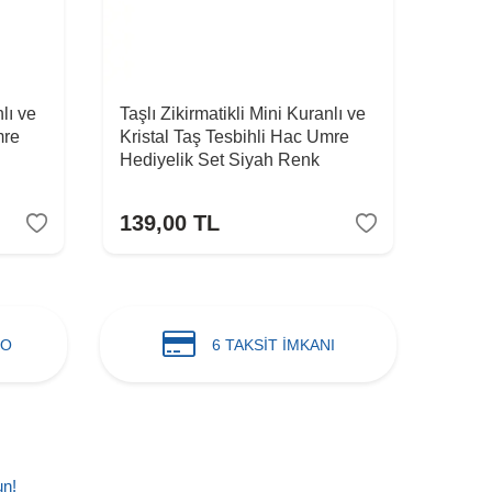
nlı ve
Taşlı Zikirmatikli Mini Kuranlı ve
Kadif
mre
Kristal Taş Tesbihli Hac Umre
Tesbi
Hediyelik Set Siyah Renk
139,00
TL
49,
GO
6 TAKSİT İMKANI
un!