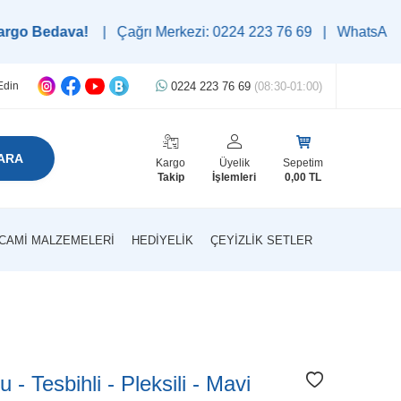
dava!
| Çağrı Merkezi: 0224 223 76 69 | WhatsApp Destek Hattı
0224 223 76 69
(08:30-01:00)
Edin
ARA
Kargo
Üyelik
Sepetim
Takip
İşlemleri
0,00
TL
CAMI MALZEMELERI
HEDIYELIK
ÇEYIZLIK SETLER
 - Tesbihli - Pleksili - Mavi