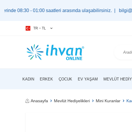
0 - 01:00 saatleri arasında ulaşabilirsiniz. |
bilgi@ihvan.com
TR − TL
KADIN
ERKEK
ÇOCUK
EV YAŞAM
MEVLÜT HEDIY
Anasayfa
Mevlüt Hediyelikleri
Mini Kuranlar
Kad