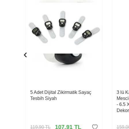
5 Adet Dijital Zikirmatik Sayaç
3 lü 
Tesbih Siyah
Mesci
- 6.5 
Dekor
107,91
TL
119,90
TL
159,0