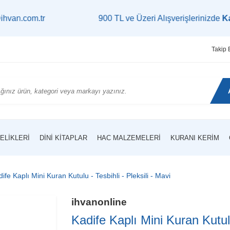
.tr
900 TL ve Üzeri Alışverişlerinizde
Kargo Be
Takip 
ELIKLERI
DINI KITAPLAR
HAC MALZEMELERI
KURANI KERIM
ife Kaplı Mini Kuran Kutulu - Tesbihli - Pleksili - Mavi
ihvanonline
Kadife Kaplı Mini Kuran Kutulu