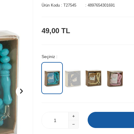
Ürün Kodu :
T27545
:
4897654301691
49,00
TL
Seçiniz :