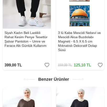
Siyah Kadın Beli Lastikli
3 lü Kabe Mescidi Nebevi ve
Rahat Kesim Penye Tesettür
Mescidi Aksa Buzdolabı
Şalvar Pantolon – Umre ve
Magneti - 6.5 X 6.5 cm
Ferace Altı Günlük Kullanım
Mıknatıslı Dekoratif Dolap
Süsü
399,00
TL
125,10
TL
159,00
TL
Benzer Ürünler