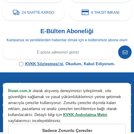
24 SAATTE KARGO
6 TAKSİT İMKANI
E-Bülten Aboneliği
Kampanya ve yeniliklerden haberdar olmak için e-bültenimize abone olun!
KVKK Sözleşmesi'ni
, Okudum, Kabul Ediyorum.
Adres & İletişim
İhvan.com.tr
olarak alışveriş deneyiminizi iyileştirmek, site
Kategoriler
güvenliğini sağlamak ve yasal yükümlülüklerimizi yerine getirmek
amacıyla çerezler kullanıyoruz. Zorunlu çerezler dışında kalan
Önemli Bilgiler
reklam, pazarlama ve analiz çerezleri tercihlerinize bağlı olarak
kullanılacaktır. Detaylı bilgi için
KVKK Aydınlatma Metni
Hızlı Erişim
sayfalarımızı inceleyebilirsiniz.
Sadece Zorunlu Çerezler