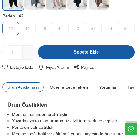
Beden :
42
42
44
46
48
50
52
54
56
Sepete Ekle
Listeye Ekle
Fiyat Alarmı
Paylaş
Ürün Açıklaması
Ödeme Seçenekleri
Yorumlar
Tavs
W
h
t
s
a
p
p
D
e
s
e
H
a
t
t
Ürün Özellikleri
Medine ipeğinden üretilmiştir
Yuvarlak yaka olan ürünümüz gizli fermuarlı ve ceplidir.
Pantolon beli lastiklidir.
Medine ipeği hafif ve dökümlü yapısı sayesinde hac umre