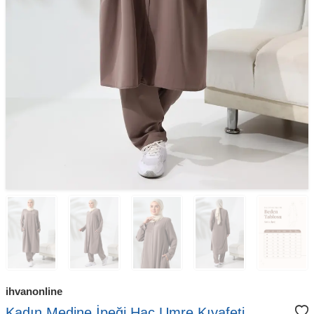
ihvanonline
Kadın Medine İpeği Hac Umre Kıyafeti