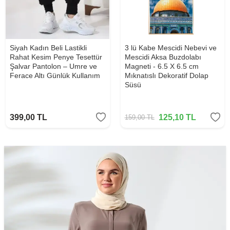
Siyah Kadın Beli Lastikli
3 lü Kabe Mescidi Nebevi ve
Rahat Kesim Penye Tesettür
Mescidi Aksa Buzdolabı
Şalvar Pantolon – Umre ve
Magneti - 6.5 X 6.5 cm
Ferace Altı Günlük Kullanım
Mıknatıslı Dekoratif Dolap
Süsü
399,00
TL
125,10
TL
159,00
TL