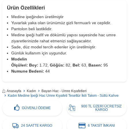
Ürün Özellikleri
Medine ipeğinden üretilmiştir
Yuvarlak yaka olan ürünümüz gizli fermuarlı ve ceplidir.
Pantolon beli lastiklidir.
Medine ipeği hafif ve dökümlü yapısı sayesinde hac umre
ziyaretlerinizde rahat etmenizi sağlayacaktır.
Sade, düz model tercih edenler için üretilmiştir.
Günlük kullanım için uygundur.
Modelin
Ölçüleri:
Boy:
1.72,
Göğüs:
82,
Bel:
63,
Basen:
95
Numune Bedeni:
44
Anasayfa
Kadın
Bayan Hac - Umre Kıyafetleri
Kadın Medine İpeği Hac Umre Kıyafeti Tesettür İkili Takım - Sütlü Kahve
900 TL ÜZERİ ÜCRETSİZ
GÜVENLİ ÖDEME
KARGO
24 SAATTE KARGO
6 TAKSİT İMKANI