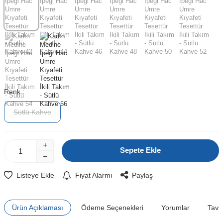
Renk :
Sütlü Kahve
Sepete Ekle
Listeye Ekle
Fiyat Alarmı
Paylaş
Ürün Açıklaması
Ödeme Seçenekleri
Yorumlar
Tavs