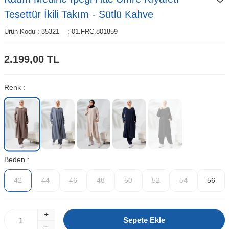
Tesettür İkili Takım - Sütlü Kahve
Ürün Kodu :
35321
:
01.FRC.801859
2.199,00
TL
Renk :
Beden :
42
44
46
48
50
52
54
56
Sepete Ekle