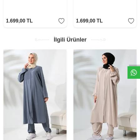
1.699,00
TL
1.699,00
TL
İlgili Ürünler
W
h
t
s
a
p
p
D
e
s
e
H
a
t
t