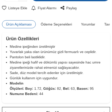
Listeye Ekle
Fiyat Alarmı
Paylaş
Ürün Açıklaması
Ödeme Seçenekleri
Yorumlar
Tavs
Ürün Özellikleri
Medine ipeğinden üretilmiştir
Yuvarlak yaka olan ürünümüz gizli fermuarlı ve ceplidir.
Pantolon beli lastiklidir.
Medine ipeği hafif ve dökümlü yapısı sayesinde hac umre
ziyaretlerinizde rahat etmenizi sağlayacaktır.
Sade, düz model tercih edenler için üretilmiştir.
Günlük kullanım için uygundur.
Modelin
Ölçüleri:
Boy:
1.72,
Göğüs:
82,
Bel:
63,
Basen:
95
Numune Bedeni:
44