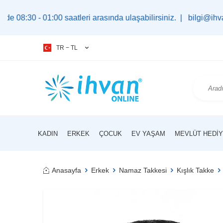
 01:00 saatleri arasında ulaşabilirsiniz. |
bilgi@ihvan.com.tr
TR − TL
KADIN
ERKEK
ÇOCUK
EV YAŞAM
MEVLÜT HEDIY
Anasayfa
Erkek
Namaz Takkesi
Kışlık Takke