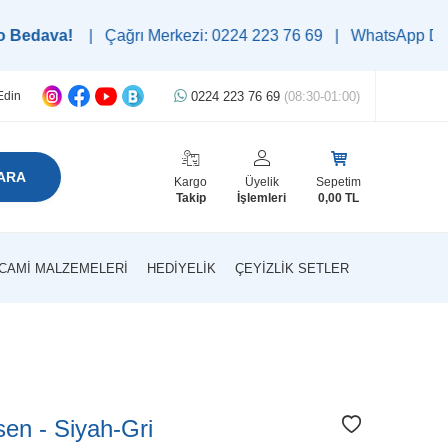
a!
| Çağrı Merkezi: 0224 223 76 69 | WhatsApp Destek Hattı: 05
0224 223 76 69
(08:30-01:00)
Edin
ARA
Kargo
Üyelik
Sepetim
Takip
İşlemleri
0,00
TL
CAMI MALZEMELERI
HEDIYELIK
ÇEYIZLIK SETLER
sen - Siyah-Gri