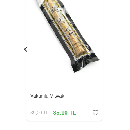
Vakumlu Misvak
35,10
TL
39,00
TL