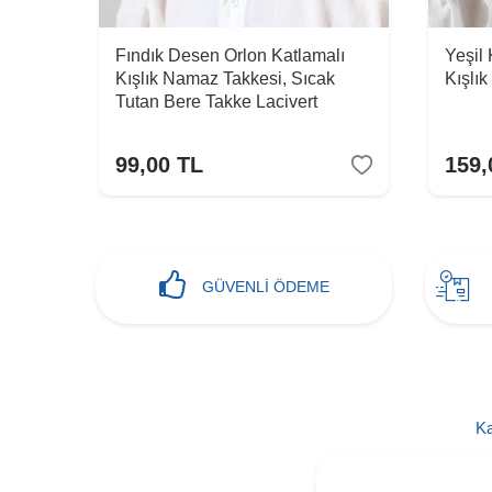
lı
Fındık Desen Orlon Katlamalı
Yeşil
k
Kışlık Namaz Takkesi, Sıcak
Kışlı
Tutan Bere Takke Lacivert
99,00
TL
159,
GÜVENLİ ÖDEME
Ka