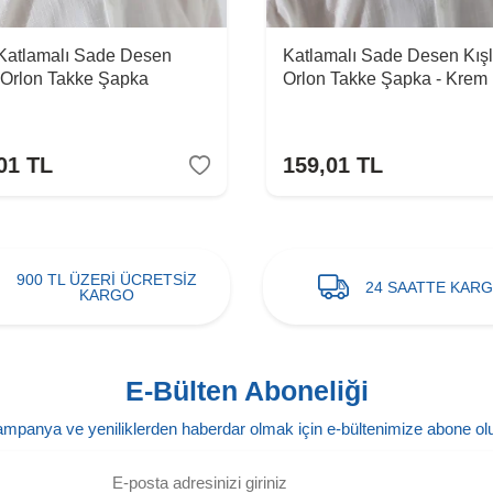
 Katlamalı Sade Desen
Katlamalı Sade Desen Kışl
k Orlon Takke Şapka
Orlon Takke Şapka - Krem
01
TL
159,01
TL
900 TL ÜZERİ ÜCRETSİZ
24 SAATTE KAR
KARGO
E-Bülten Aboneliği
mpanya ve yeniliklerden haberdar olmak için e-bültenimize abone ol