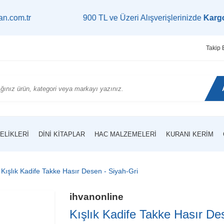
900 TL ve Üzeri Alışverişlerinizde
Kargo Bedav
Takip 
ELIKLERI
DINI KITAPLAR
HAC MALZEMELERI
KURANI KERIM
Kışlık Kadife Takke Hasır Desen - Siyah-Gri
ihvanonline
Kışlık Kadife Takke Hasır De