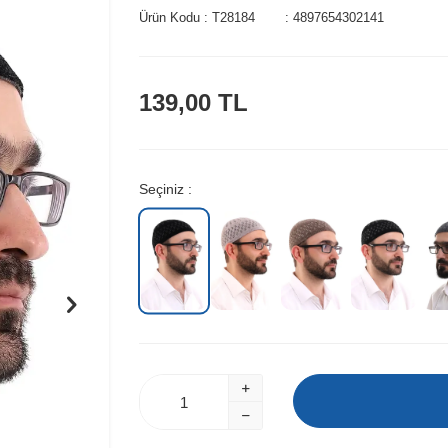
Ürün Kodu :
T28184
:
4897654302141
139,00
TL
Seçiniz :