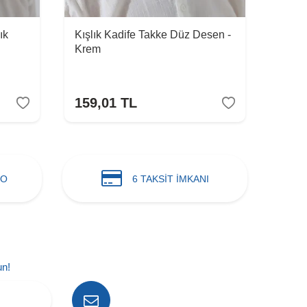
ık
Kışlık Kadife Takke Düz Desen -
Erkek
Krem
Nama
- Yeşi
159,01
TL
159
GO
6 TAKSİT İMKANI
un!