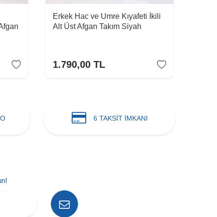
Erkek Hac ve Umre Kıyafeti İkili
Erkek
 Afgan
Alt Üst Afgan Takım Siyah
Alt Ü
1.790,00
TL
1.79
GO
6 TAKSİT İMKANI
un!