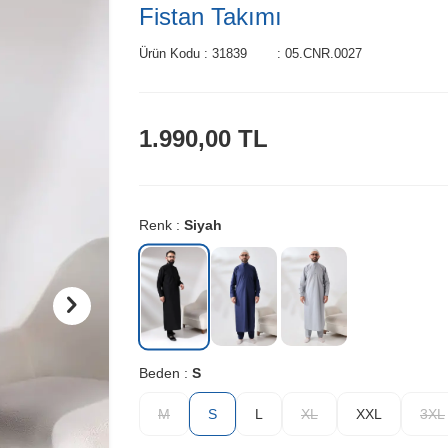
Fistan Takımı
Ürün Kodu :
31839
:
05.CNR.0027
1.990,00
TL
Renk :
Siyah
Beden :
S
M
S
L
XL
XXL
3XL