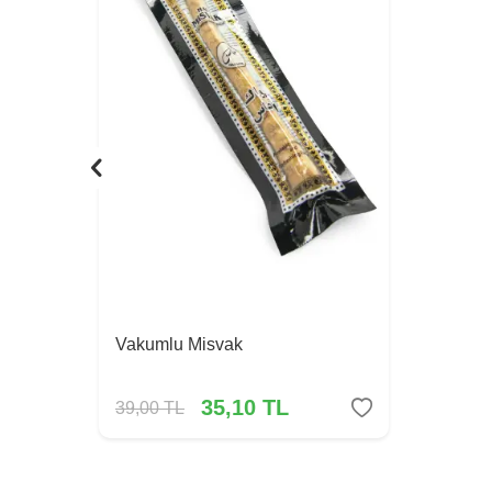
Vakumlu Misvak
35,10
TL
39,00
TL