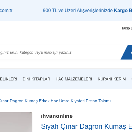
900 TL ve Üzeri Alışverişlerinizde
Kargo Bedava!
|
Takip 
ELIKLERI
DINI KITAPLAR
HAC MALZEMELERI
KURANI KERIM
Çınar Dagron Kumaş Erkek Hac Umre Kıyafeti Fistan Takımı
ihvanonline
Siyah Çınar Dagron Kumaş E