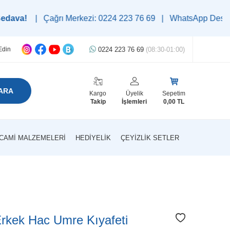
 Çağrı Merkezi: 0224 223 76 69 | WhatsApp Destek Hattı: 0545 
0224 223 76 69
(08:30-01:00)
Edin
ARA
Kargo
Üyelik
Sepetim
Takip
İşlemleri
0,00
TL
CAMI MALZEMELERI
HEDIYELIK
ÇEYIZLIK SETLER
rkek Hac Umre Kıyafeti