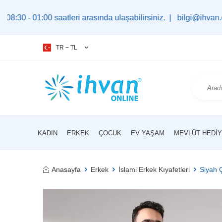
:00 saatleri arasında ulaşabilirsiniz. |
bilgi@ihvan.com.tr
TR − TL
KADIN
ERKEK
ÇOCUK
EV YAŞAM
MEVLÜT HEDIY
Anasayfa
Erkek
İslami Erkek Kıyafetleri
Siyah 