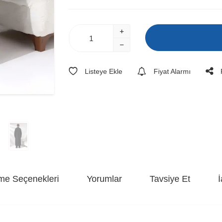
Listeye Ekle
Fiyat Alarmı
e Seçenekleri
Yorumlar
Tavsiye Et
İ