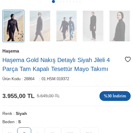
Haşema
Haşema Gold Nakış Detaylı Siyah Jileli 4
Parça Tam Kapalı Tesettür Mayo Takımı
Ürün Kodu :
28864
:
01.HSM.019372
3.955,00
TL
5.649,00
TL
%
30
İndirim
Renk :
Siyah
Beden :
S