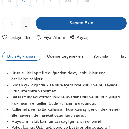
M
S
L
XL
XXL
3XL
Sepete Ekle
Listeye Ekle
Fiyat Alarmı
Paylaş
Ürün Açıklaması
Ödeme Seçenekleri
Yorumlar
Tavs
Ürün su itici apreli olduğundan dolayı çabuk kuruma
özelliğine sahiptir.
Sudan çıkıldığında kısa süre içerisinde kurur ve bu sayede
ürün üzerinize yapışmaz.
Bel kısmındaki kordon iplik ile ayarlanabilir ve ürünün yukarı
kalkmasını engeller. Suda kullanıma uygundur.
Kollarında ve taytta kullanılan likra kumaş içeriğindeki esnek
W
h
t
s
a
p
p
D
e
s
e
H
a
t
t
lifler sayesinde hareket özgürlüğü sağlar.
Mayoların ıslak kalmaması sağlığınız için önemlidir.
Paket İçeriği: Üst, tayt, bone ve büstiyer olmak üzere 4