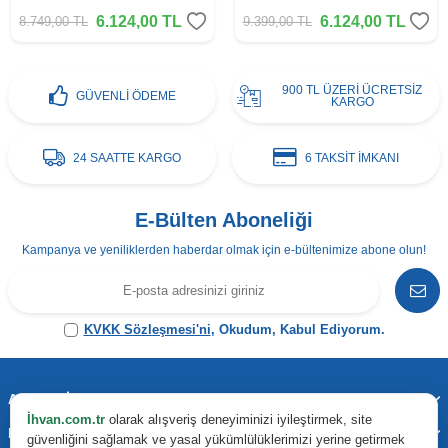
6.124,00
TL
6.124,00
TL
8.749,00
TL
9.399,00
TL
900 TL ÜZERİ ÜCRETSİZ
GÜVENLİ ÖDEME
KARGO
24 SAATTE KARGO
6 TAKSİT İMKANI
E-Bülten Aboneliği
Kampanya ve yeniliklerden haberdar olmak için e-bültenimize abone olun!
KVKK Sözleşmesi'ni
, Okudum, Kabul Ediyorum.
Adres & İletişim
İhvan.com.tr
olarak alışveriş deneyiminizi iyileştirmek, site
Kategoriler
güvenliğini sağlamak ve yasal yükümlülüklerimizi yerine getirmek