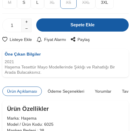
M
S
L
XL
XS
XXL
3XL
Sepete Ekle
Listeye Ekle
Fiyat Alarmı
Paylaş
Öne Çıkan Bilgiler
2021
Haşema Tesettür Mayo Modellerinde Şıklığı ve Rahatlığı Bir
Arada Bulacaksınız.
Ürün Açıklaması
Ödeme Seçenekleri
Yorumlar
Tavs
Ürün Özellikler
Marka: Haşema
Model / Ürün Kodu: 6025
Manken Bedeni : 38