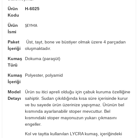
Ürün
H-6025
Kodu
Ürün
ŞEYMA
İsmi
Paket
Üst, tayt, bone ve büstiyer olmak üzere 4 parçadan
İçeriği
oluşmaktadır.
Kumaş
Dokuma (paraşüt)
Türü
Kumaş
Polyester, polyamid
İçeriği
Model
Ürün su itici apreli olduğu için çabuk kuruma özelliğine
Detayı
sahiptir. Sudan çıkıldığında kısa süre içerisinde kurur
ve bu sayede ürün üzerinize yapışmaz. Ürünün bel
kısmında ayarlanabilir stoper mevcuttur. Bel
kısmındaki stoper mayonuzun yukarı çıkmasını
engeller.
Kol ve taytta kullanılan LYCRA kumaş, içeriğindeki