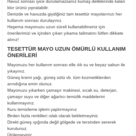
Havuz sonrası iyice durulamazsanız kumaş deliklerinde kalan
klor ürünü yıpratabilir.
Denizde ve havuzda giydiğiniz tam tesettür mayolarınızı her
kullanım sonrası durulayınız.
Haşema mayonuzu uzun süreli kullanabilmeniz için
önerilerimizi ve içinden çıkan yıkama talimatını lütfen dikkate
alınız!
TESETTÜR MAYO UZUN ÖMÜRLÜ KULLANIM
ÖNERİLERİ
Mayonuzu her kullanım sonrası elle ılık su ve beyaz sabun ile
yıkayınız.
Güneş kremi yağı, güneş sütü vb. tüm kozmetiklerden
arındığına emin olunuz.
Mayonuzu yıkarken çamaşır makinesi, sıcak su, deterjan,
çamaşır suyu ve diğer ağartıcı temizlik maddelerini
kullanmayınız.
Kuru temizleme işlemi yaptırmayınız
Birden fazla renklileri ıslak olarak bekletmeyiniz.
Direkt güneş ışığında değil gölgede ve tersinden sererek
kurutunuz.
Ütülemeyiniz.