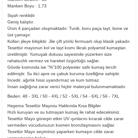
Manken Boyu : 1,73
Siyah renklidir.
Geniş kalıptır.
Ürün 4 parçadan oluşmaktadır. Tunik, boru paça tayt, bone ve
üst çamaşır.
Kolları jileye bitişiktir. Jile çift yönlü fermuarlı olup klasik yakadır.
Tesettür mayonun kol ve tayt kısmı likralı polyamid kumaştan
üretilmiştir. Yumuşak dokusu sayesinde yüzerken size
rahatsızlık vermez ve hareket özgürlüğü sağlar.
Gövde kısmında ise "%"100 polyester safir kumaş tercih
edilmiştir. Su itici apre ve çabuk kuruma özelliğine sahiptir.
İncedir, ağırlık hissi uyandırmaz ve kum tutmaz.
İnsan sağlığına zarar verici hiçbir materyal bulunmamaktadır.
Beden: 48 - 3XL / 50 - 4XL / 52 - 5XL / 54 - 6XL / 56 - 7XL
Haşema Tesettür Mayosu Hakkında Kısa Bilgiler
Hızlı kuruyan ve su tutmayan kumaş ile rahat edeceksiniz.
Tesettür Mayo güneşin etkin UV ışınlarını kırarak cilde zarar
vermeden vücudunuzun kısmen bronzlaşmasını sağlar.
Tesettür Mayo seçiminizi yaparken kumaşın cilde zarar
vermemesine bakın.