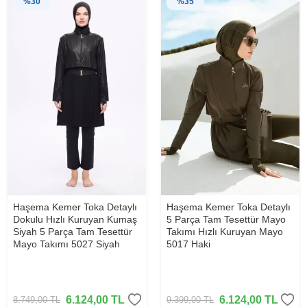
%
30
%
35
Haşema Kemer Toka Detaylı
Haşema Kemer Toka Detaylı
Dokulu Hızlı Kuruyan Kumaş
5 Parça Tam Tesettür Mayo
Siyah 5 Parça Tam Tesettür
Takımı Hızlı Kuruyan Mayo
Mayo Takımı 5027 Siyah
5017 Haki
6.124,00
TL
6.124,00
TL
8.749,00
TL
9.399,00
TL