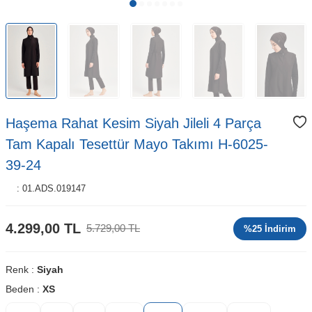
Haşema Rahat Kesim Siyah Jileli 4 Parça
Tam Kapalı Tesettür Mayo Takımı H-6025-
39-24
:
01.ADS.019147
4.299,00
TL
5.729,00
TL
%
25
İndirim
Renk :
Siyah
Beden :
XS