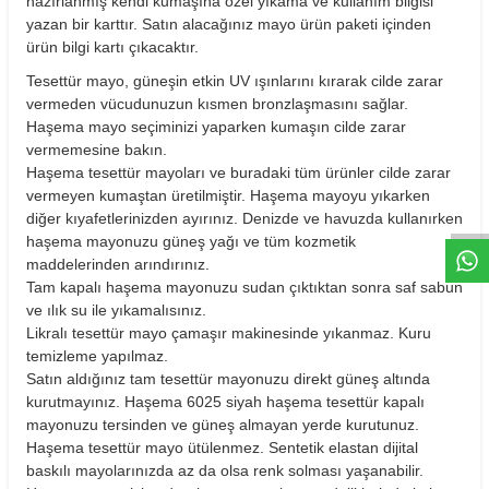
hazırlanmış kendi kumaşına özel yıkama ve kullanım bilgisi
yazan bir karttır. Satın alacağınız mayo ürün paketi içinden
ürün bilgi kartı çıkacaktır.
Tesettür mayo, güneşin etkin UV ışınlarını kırarak cilde zarar
vermeden vücudunuzun kısmen bronzlaşmasını sağlar.
Haşema mayo seçiminizi yaparken kumaşın cilde zarar
vermemesine bakın.
W
h
t
s
a
p
p
D
e
s
e
H
a
t
t
Haşema tesettür mayoları ve buradaki tüm ürünler cilde zarar
vermeyen kumaştan üretilmiştir. Haşema mayoyu yıkarken
diğer kıyafetlerinizden ayırınız. Denizde ve havuzda kullanırken
haşema mayonuzu güneş yağı ve tüm kozmetik
maddelerinden arındırınız.
Tam kapalı haşema mayonuzu sudan çıktıktan sonra saf sabun
ve ılık su ile yıkamalısınız.
Likralı tesettür mayo çamaşır makinesinde yıkanmaz. Kuru
temizleme yapılmaz.
Satın aldığınız tam tesettür mayonuzu direkt güneş altında
kurutmayınız. Haşema 6025 siyah haşema tesettür kapalı
mayonuzu tersinden ve güneş almayan yerde kurutunuz.
Haşema tesettür mayo ütülenmez. Sentetik elastan dijital
baskılı mayolarınızda az da olsa renk solması yaşanabilir.