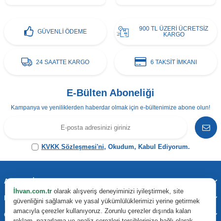
900 TL ÜZERİ ÜCRETSİZ
GÜVENLİ ÖDEME
KARGO
24 SAATTE KARGO
6 TAKSİT İMKANI
E-Bülten Aboneliği
Kampanya ve yeniliklerden haberdar olmak için e-bültenimize abone olun!
KVKK Sözleşmesi'ni
, Okudum, Kabul Ediyorum.
Adres & İletişim
İhvan.com.tr
olarak alışveriş deneyiminizi iyileştirmek, site
Kategoriler
güvenliğini sağlamak ve yasal yükümlülüklerimizi yerine getirmek
amacıyla çerezler kullanıyoruz. Zorunlu çerezler dışında kalan
Önemli Bilgiler
reklam, pazarlama ve analiz çerezleri tercihlerinize bağlı olarak