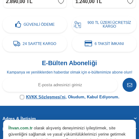
2.890,00
TL
1.240,00
TL
900 TL ÜZERİ ÜCRETSİZ
GÜVENLİ ÖDEME
KARGO
24 SAATTE KARGO
6 TAKSİT İMKANI
E-Bülten Aboneliği
Kampanya ve yeniliklerden haberdar olmak için e-bültenimize abone olun!
KVKK Sözleşmesi'ni
, Okudum, Kabul Ediyorum.
Adres & İletişim
İhvan.com.tr
olarak alışveriş deneyiminizi iyileştirmek, site
Kategoriler
güvenliğini sağlamak ve yasal yükümlülüklerimizi yerine getirmek