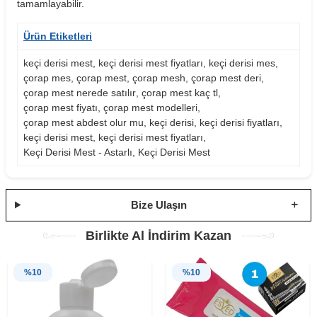
tamamlayabilir.
Ürün Etiketleri
keçi derisi mest
,
keçi derisi mest fiyatları
,
keçi derisi mes
,
çorap mes
,
çorap mest
,
çorap mesh
,
çorap mest deri
,
çorap mest nerede satılır
,
çorap mest kaç tl
,
çorap mest fiyatı
,
çorap mest modelleri
,
çorap mest abdest olur mu
,
keçi derisi
,
keçi derisi fiyatları
,
keçi derisi mest
,
keçi derisi mest fiyatları
,
Keçi Derisi Mest - Astarlı
,
Keçi Derisi Mest
Bize Ulaşın
Birlikte Al İndirim Kazan
%
10
%
10