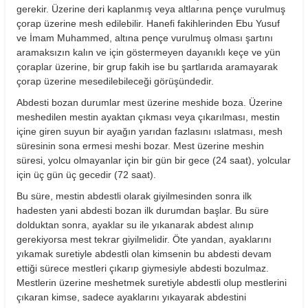
gerekir. Üzerine deri kaplanmış veya altlarına pençe vurulmuş
çorap üzerine mesh edilebilir. Hanefi fakihlerinden Ebu Yusuf
ve İmam Muhammed, altına pençe vurulmuş olması şartını
aramaksızın kalın ve için göstermeyen dayanıklı keçe ve yün
çoraplar üzerine, bir grup fakih ise bu şartlarıda aramayarak
çorap üzerine mesedilebileceği görüşündedir.
Abdesti bozan durumlar mest üzerine meshide boza. Üzerine
meshedilen mestin ayaktan çıkması veya çıkarılması, mestin
içine giren suyun bir ayağın yarıdan fazlasını ıslatması, mesh
süresinin sona ermesi meshi bozar. Mest üzerine meshin
süresi, yolcu olmayanlar için bir gün bir gece (24 saat), yolcular
için üç gün üç gecedir (72 saat).
Bu süre, mestin abdestli olarak giyilmesinden sonra ilk
hadesten yani abdesti bozan ilk durumdan başlar. Bu süre
dolduktan sonra, ayaklar su ile yıkanarak abdest alınıp
gerekiyorsa mest tekrar giyilmelidir. Öte yandan, ayaklarını
yıkamak suretiyle abdestli olan kimsenin bu abdesti devam
ettiği sürece mestleri çıkarıp giymesiyle abdesti bozulmaz.
Mestlerin üzerine meshetmek suretiyle abdestli olup mestlerini
çıkaran kimse, sadece ayaklarını yıkayarak abdestini