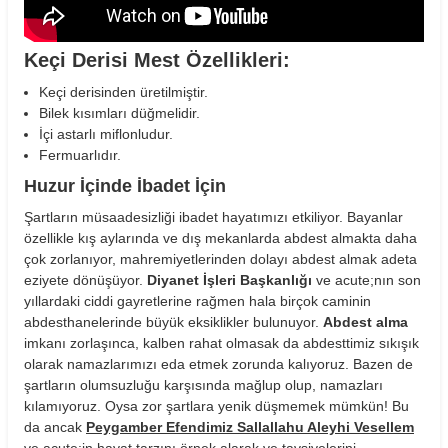
Keçi Derisi Mest Özellikleri:
Keçi derisinden üretilmiştir.
Bilek kısımları düğmelidir.
İçi astarlı miflonludur.
Fermuarlıdır.
Huzur İçinde İbadet İçin
Şartların müsaadesizliği ibadet hayatımızı etkiliyor. Bayanlar
özellikle kış aylarında ve dış mekanlarda abdest almakta daha
çok zorlanıyor, mahremiyetlerinden dolayı abdest almak adeta
eziyete dönüşüyor.
Diyanet İşleri Başkanlığı
ve acute;nın son
yıllardaki ciddi gayretlerine rağmen hala birçok caminin
abdesthanelerinde büyük eksiklikler bulunuyor.
Abdest alma
imkanı zorlaşınca, kalben rahat olmasak da abdesttimiz sıkışık
olarak namazlarımızı eda etmek zorunda kalıyoruz. Bazen de
şartların olumsuzluğu karşısında mağlup olup, namazları
kılamıyoruz. Oysa zor şartlara yenik düşmemek mümkün! Bu
da ancak
Peygamber Efendimiz Sallallahu Aleyhi Vesellem
ve acute;in hayat tarzını örnek alarak ve tavsiyelerini