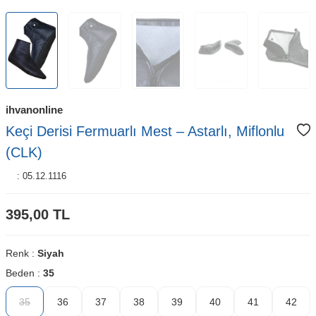
ihvanonline
Keçi Derisi Fermuarlı Mest – Astarlı, Miflonlu
(CLK)
:
05.12.1116
395,00
TL
Renk :
Siyah
Beden :
35
35
36
37
38
39
40
41
42