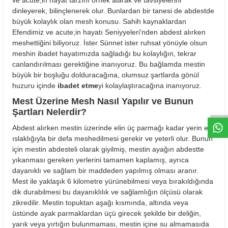
dinleyerek, bilinçlenerek olur. Bunlardan bir tanesi de abdestde
büyük kolaylık olan mesh konusu. Sahih kaynaklardan
Efendimiz ve acute;in hayatı Seniyyeleri'nden abdest alırken
meshettiğini biliyoruz. İster Sünnet ister ruhsat yönüyle olsun
meshin ibadet hayatımızda sağladığı bu kolaylığın, tekrar
canlandırılması gerektiğine inanıyoruz. Bu bağlamda mestin
büyük bir boşluğu dolduracağına, olumsuz şartlarda gönül
W
h
t
s
a
p
p
D
e
s
e
H
a
t
t
huzuru içinde
ibadet etme
yi kolaylaştıracağına inanıyoruz.
Mest Üzerine Mesh Nasıl Yapılır ve Bunun
Şartları Nelerdir?
Abdest alırken mestin üzerinde elin üç parmağı kadar yerin elin
ıslaklığıyla bir defa meshedilmesi gerekir ve yeterli olur. Bunun
için mestin abdesteli olarak giyilmiş, mestin ayağın abdestte
yıkanması gereken yerlerini tamamen kaplamış, ayrıca
dayanıklı ve sağlam bir maddeden yapılmış olması aranır.
Mest ile yaklaşık 6 kilometre yürünebilmesi veya bırakıldığında
dik durabilmesi bu dayanıklılık ve sağlamlığın ölçüsü olarak
zikredilir. Mestin topuktan aşağı kısmında, altında veya
üstünde ayak parmaklardan üçü girecek şekilde bir deliğin,
yarık veya yırtığın bulunmaması, mestin içine su almamasıda